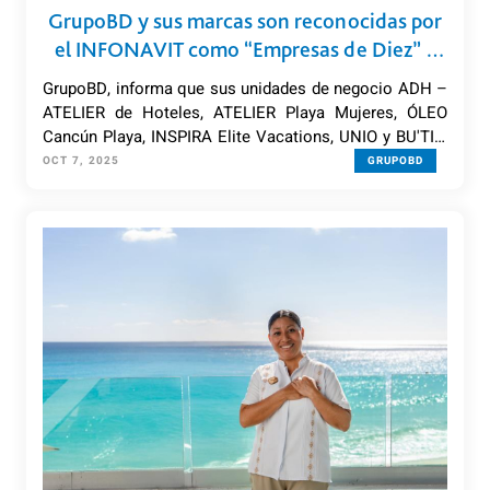
GrupoBD y sus marcas son reconocidas por
el INFONAVIT como “Empresas de Diez” y
“Empresas de Diez Plus”
GrupoBD, informa que sus unidades de negocio ADH –
ATELIER de Hoteles, ATELIER Playa Mujeres, ÓLEO
Cancún Playa, INSPIRA Elite Vacations, UNIO y BU'TIK,
han sido galardonadas por el Instituto del Fondo
OCT 7, 2025
GRUPOBD
Nacional de la Vivienda para los Trabajadores
(INFONAVIT).