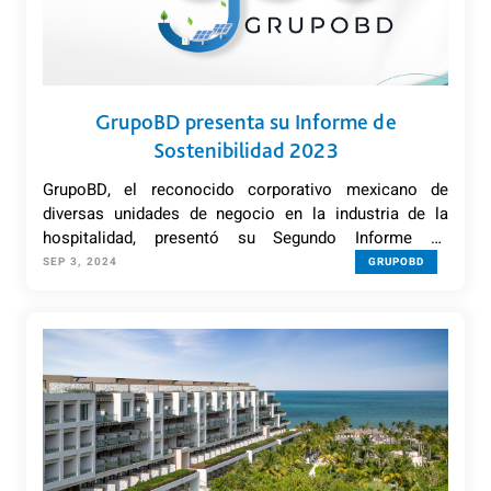
GrupoBD presenta su Informe de
Sostenibilidad 2023
GrupoBD, el reconocido corporativo mexicano de
diversas unidades de negocio en la industria de la
hospitalidad, presentó su Segundo Informe de
Sostenibilidad, el cual tiene como objetivo comunicar
SEP 3, 2024
GRUPOBD
el desempeño de la compañía en su estrategia
ambiental, social y de gobierno corporativo (ASG),
logrado durante el año 2023.