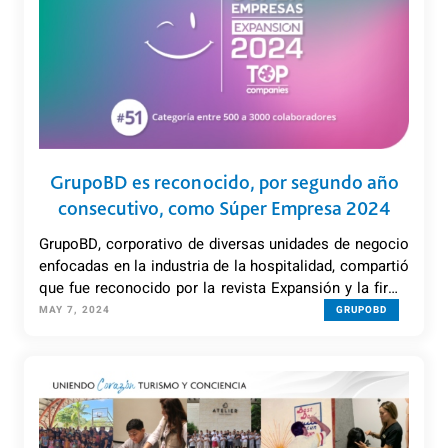
GrupoBD es reconocido, por segundo año
consecutivo, como Súper Empresa 2024
GrupoBD, corporativo de diversas unidades de negocio
enfocadas en la industria de la hospitalidad, compartió
que fue reconocido por la revista Expansión y la firma
TOP Companies en el ranking de Súper Empresas
MAY 7, 2024
GRUPOBD
2024,compitiendo con importantes empresas
nacionales de diferentes giros comerciales.