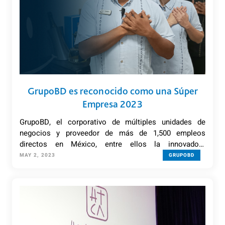
GrupoBD es reconocido como una Súper
Empresa 2023
GrupoBD, el corporativo de múltiples unidades de
negocios y proveedor de más de 1,500 empleos
directos en México, entre ellos la innovadora
operadora y comercializadora de hoteles, ADH –
MAY 2, 2023
GRUPOBD
ATELIER de Hoteles, compartió que fue reconocido por
la revista Expansión y la firma Top Companies, en el
ranking de Súper Empresas 2023.