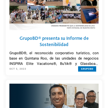
GrupoBD® presenta su Informe de
Sostenibilidad
GrupoBD®, el reconocido corporativo turístico, con
base en Quintana Roo, de las unidades de negocios
INSPIRA Elite Vacations®, Bu’tik® y Glassboard
Technology®, así como a la exitosa cadena hotelera
OCT 5, 2023
GRUPOBD
ATELIER de Hoteles®, presentó su primer Informe de
Sostenibilidad.