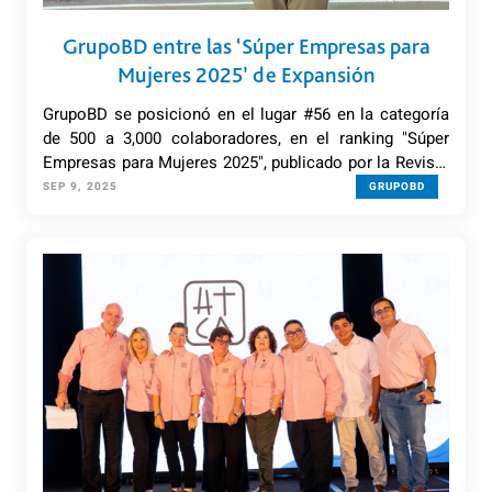
GrupoBD entre las ‘Súper Empresas para
Mujeres 2025’ de Expansión
GrupoBD se posicionó en el lugar #56 en la categoría
de 500 a 3,000 colaboradores, en el ranking "Súper
Empresas para Mujeres 2025", publicado por la Revista
Expansión y la consultora TOP Companies.
SEP 9, 2025
GRUPOBD