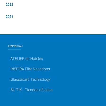
2022
2021
EMPRESAS
ATELIER de Hoteles
INSPIRA Elite Vacations
Glassboard Technology
BU'TIK - Tiendas oficiales