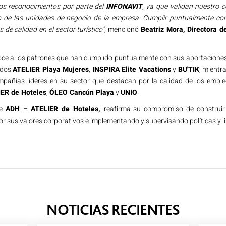
tos reconocimientos por parte del
INFONAVIT
, ya que validan nuestro 
ito de las unidades de negocio de la empresa. Cumplir puntualmente co
de calidad en el sector turístico”,
mencionó
Beatriz Mora, Directora 
ce a los patrones que han cumplido puntualmente con sus aportaciones
ados
ATELIER Playa Mujeres
,
INSPIRA Elite Vacations
y
BU'TIK
; mientr
añías líderes en su sector que destacan por la calidad de los empleos
ER de Hoteles
,
ÓLEO Cancún Playa
y
UNIO
.
ce
ADH – ATELIER de Hoteles,
reafirma su compromiso de construir 
por sus valores corporativos e implementando y supervisando políticas y l
NOTICIAS RECIENTES