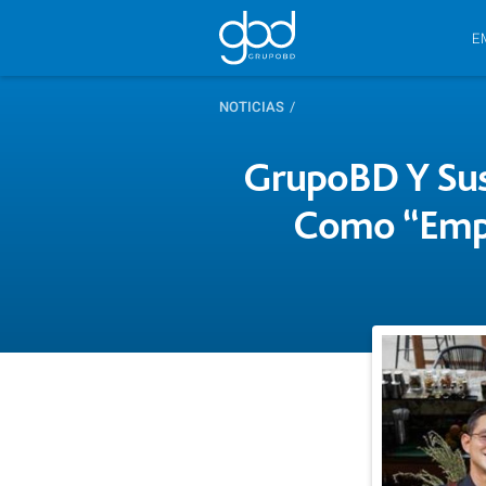
E
NOTICIAS
/
GrupoBD Y Sus
Como “Empr