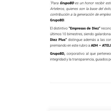
“Para
GrupoBD
es un honor recibir es
Arteleros, quienes son la base del éx
contribución a la generación de empleos 
GrupoBD
.
El distintivo
“Empresas de Diez”
recono
últimos 10 bimestres, siendo galardon
Diez Plus”
distingue además a las comp
premiando en este rubro a
ADH – ATELI
GrupoBD,
corporativo al que pertene
integridad y la transparencia, guiados 