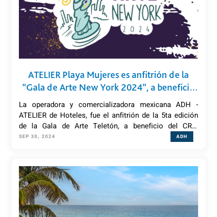
ATELIER Playa Mujeres es anfitrión de la
“Gala de Arte New York 2024”, a beneficio
del CRIT Quintana Roo
La operadora y comercializadora mexicana ADH -
ATELIER de Hoteles, fue el anfitrión de la 5ta edición
de la Gala de Arte Teletón, a beneficio del CRIT
Quintana Roo, en su All-Suites Luxury Resort, ATELIER
SEP 30, 2024
ADH
Playa Mujeres.