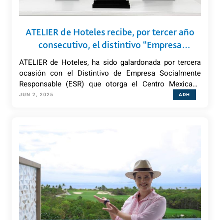
ATELIER de Hoteles recibe, por tercer año
consecutivo, el distintivo “Empresa
Socialmente Responsable”
ATELIER de Hoteles, ha sido galardonada por tercera
ocasión con el Distintivo de Empresa Socialmente
Responsable (ESR) que otorga el Centro Mexicano
para la Filantropía (CEMEFI).
JUN 2, 2025
ADH