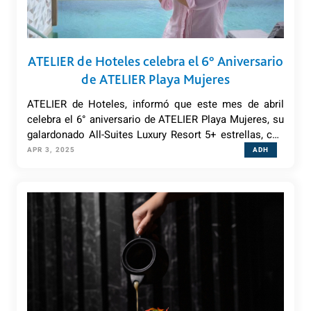
ATELIER de Hoteles celebra el 6° Aniversario
de ATELIER Playa Mujeres
ATELIER de Hoteles, informó que este mes de abril
celebra el 6° aniversario de ATELIER Playa Mujeres, su
galardonado All-Suites Luxury Resort 5+ estrellas, con
un concepto todo incluido sólo para adultos.
APR 3, 2025
ADH