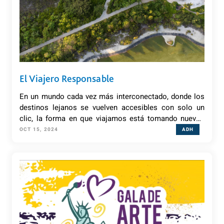
El Viajero Responsable
En un mundo cada vez más interconectado, donde los
destinos lejanos se vuelven accesibles con solo un
clic, la forma en que viajamos está tomando nuevos
caminos. Así surge el concepto del Viajero
OCT 15, 2024
ADH
Responsable, una figura clave en la transformación de
un turismo más consciente, respetuoso y sostenible.‍