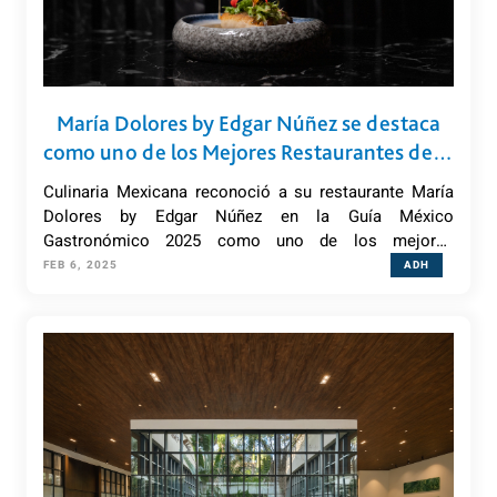
María Dolores by Edgar Núñez se destaca
como uno de los Mejores Restaurantes de la
República Mexicana
Culinaria Mexicana reconoció a su restaurante María
Dolores by Edgar Núñez en la Guía México
Gastronómico 2025 como uno de los mejores
restaurantes del país.
FEB 6, 2025
ADH