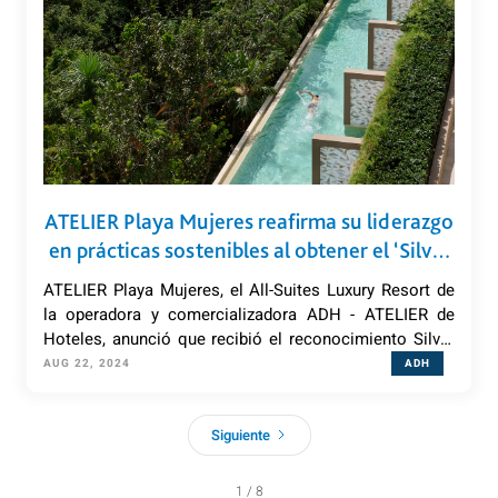
ATELIER Playa Mujeres reafirma su liderazgo
en prácticas sostenibles al obtener el ‘Silver
Certified’ que otorga EarthCheck
ATELIER Playa Mujeres, el All-Suites Luxury Resort de
la operadora y comercializadora ADH - ATELIER de
Hoteles, anunció que recibió el reconocimiento Silver
Certified que otorga la organización EarthCheck a
AUG 22, 2024
ADH
todas aquellas empresas turísticas comprometidas
con la sostenibilidad.
Siguiente
1 / 8