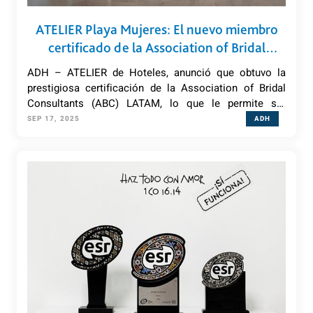
ATELIER Playa Mujeres: El nuevo miembro
certificado de la Association of Bridal
Consultants (ABC) LATAM en turismo de
ADH – ATELIER de Hoteles, anunció que obtuvo la
romance
prestigiosa certificación de la Association of Bridal
Consultants (ABC) LATAM, lo que le permite ser
miembro activo de esa Asociación.
SEP 17, 2025
ADH