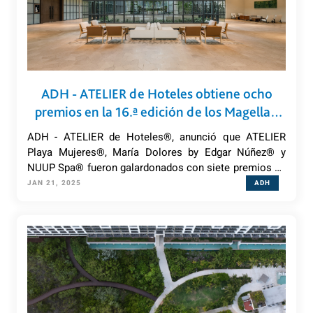
ADH - ATELIER de Hoteles obtiene ocho
premios en la 16.ª edición de los Magellan
Awards que otorga Travel Weekly
ADH - ATELIER de Hoteles®, anunció que ATELIER
Playa Mujeres®, María Dolores by Edgar Núñez® y
NUUP Spa® fueron galardonados con siete premios de
oro y uno de plata en los prestigiosos Travel Weekly
JAN 21, 2025
ADH
Magellan Awards 2024.