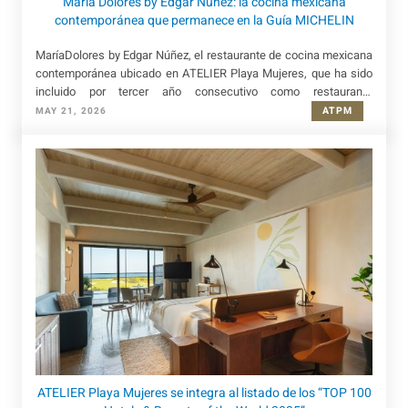
María Dolores by Edgar Núñez: la cocina mexicana
contemporánea que permanece en la Guía MICHELIN
MaríaDolores by Edgar Núñez, el restaurante de cocina mexicana
contemporánea ubicado en ATELIER Playa Mujeres, que ha sido
incluido por tercer año consecutivo como restaurante
recomendado en la Guía MICHELIN 2026.
ATPM
MAY 21, 2026
ATELIER Playa Mujeres se integra al listado de los “TOP 100