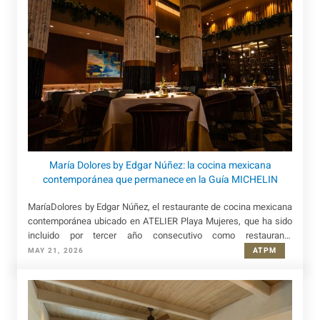
María Dolores by Edgar Núñez: la cocina mexicana
contemporánea que permanece en la Guía MICHELIN
MaríaDolores by Edgar Núñez, el restaurante de cocina mexicana
contemporánea ubicado en ATELIER Playa Mujeres, que ha sido
incluido por tercer año consecutivo como restaurante
recomendado en la Guía MICHELIN 2026.
ATPM
MAY 21, 2026