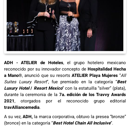
ADH - ATELIER de Hoteles
, el grupo hotelero mexicano
reconocido por su innovador concepto de
Hospitalidad Hecha
a Mano
®, anunció que su resorts
ATELIER Playa Mujeres
“
All
Suites Luxury Resort
”, fue premiado en la categoría “
Best
Luxury Hotel
/
Resort Mexico
” con la estatuilla “silver” (plata),
durante la ceremonia de la
7a. edición de los
Travvy Awards
2021
, otorgados por el reconocido grupo editorial
travAlliancemedia
.
A su vez,
ADH,
la marca corporativa, obtuvo la presea “bronze”
(bronce) en la categoría “
Best Hotel Chain All Inclusive
”.