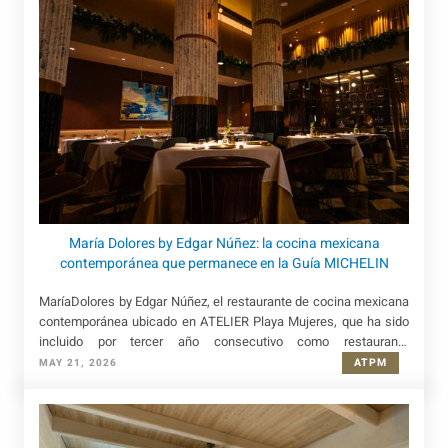
María Dolores by Edgar Núñez: la cocina mexicana
contemporánea que permanece en la Guía MICHELIN
MaríaDolores by Edgar Núñez, el restaurante de cocina mexicana
contemporánea ubicado en ATELIER Playa Mujeres, que ha sido
incluido por tercer año consecutivo como restaurante
recomendado en la Guía MICHELIN 2026.
ATPM
MAY 21, 2026