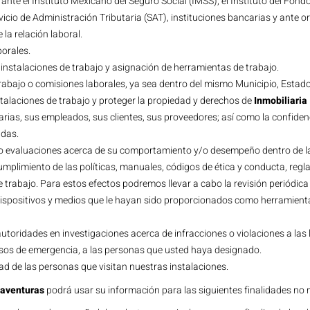
ante el Instituto Mexicano del Seguro Social (IMSS), el Instituto del Fond
icio de Administración Tributaria (SAT), instituciones bancarias y ante o
la relación laboral.
orales.
instalaciones de trabajo y asignación de herramientas de trabajo.
 trabajo o comisiones laborales, ya sea dentro del mismo Municipio, Estado,
stalaciones de trabajo y proteger la propiedad y derechos de
Inmobiliari
diarias, sus empleados, sus clientes, sus proveedores; así como la confide
adas.
s o evaluaciones acerca de su comportamiento y/o desempeño dentro de las
cumplimiento de las políticas, manuales, códigos de ética y conducta, reg
trabajo. Para estos efectos podremos llevar a cabo la revisión periódica
ispositivos y medios que le hayan sido proporcionados como herramientas
autoridades en investigaciones acerca de infracciones o violaciones a las 
asos de emergencia, a las personas que usted haya designado.
dad de las personas que visitan nuestras instalaciones.
naventuras
podrá usar su información para las siguientes finalidades no 