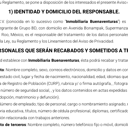
 su Reglamento, se pone a disposición de los interesados el presente Aviso
1) IDENTIDAD Y DOMICILIO DEL RESPONSABLE.
C.V. (conocida en lo sucesivo como “
Inmobiliaria Buenaventuras
”) es
ntegrante de Grupo BD, con domicilio en Avenida Bonampak, Supermanzan
a Roo, México, es el responsable del tratamiento de los datos personale
la Ley, su Reglamento y los Lineamientos del Aviso de Privacidad.
ERSONALES QUE SERÁN RECABADOS Y SOMETIDOS A T
ted establece con
Inmobiliaria Buenaventuras
, ésta podrá recabar y trata
cto
: Nombre completo, sexo, correos electrónicos, domicilio y datos en 
l, estado civil, lugar y fecha de nacimiento, nacionalidad, edad, idiomas qu
 de Registro de Población (CURP), rubrica y/ o firma autógrafa, , fotogra
; número de seguridad social, , y los datos contenidos en actas expedidas po
adopción, matrimonio y defunción).
Número de empleado; tipo de personal; cargo o nombramiento asignado; n
oria educativa, títulos, número de cédula profesional, diplomas, certificad
ión relacionada con trabajos anteriores.
cto de terceros
: Nombre completo, número telefónico fijo o móvil, domicilio