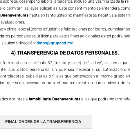
s sobre su desempeño laboral a terceros, incluso una vez finalizada la rel
 lo permitan las leyes aplicables. Este consentimiento se entenderá como
a Buenaventuras
hasta en tanto usted no manifieste su negativa a este t
 evaluaciones.
o y clima laboral (como difusión de felicitaciones por logros, cumpleaño
datos personales se utilicen para estos fines adicionales usted podrá n
 siguiente dirección:
datos@grupobd.mx
.
4
) TRANSFERENCIA DE DATOS PERSONALES.
formidad con el artículo 37 (treinta y siete) de “La Ley”, existen alg
mente, sus datos personales sin que sea necesaria su autorización, 
ontroladoras, subsidiarias o filiales que pertenezcan al mismo grupo e
ias que sean necesarias para el mantenimiento o cumplimiento de la r
ades distintas a
Inmobiliaria Buenaventuras
a las que podremos transfe
FINALIDADES DE LA TRANSFERENCIA