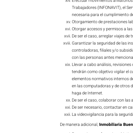
Efectuar movimientos afiliatorios 
Trabajadores (INFONAVIT), el Serv
necesaria para el cumplimiento de 
Otorgamiento de prestaciones lab
Otorgar accesos y permisos a las 
De ser el caso, arreglar viajes de
Garantizar la seguridad de las in
controladoras, filiales y/o subsi
con las personas antes mencion
Llevar a cabo análisis, revisione
tendrán como objetivo vigilar el 
elementos normativos internos de 
en las computadoras y de otros d
haga de Internet.
De ser el caso, colaborar con las 
De ser necesario, contactar en c
La videovigilancia para la seguri
De manera adicional,
Inmobiliaria Bue