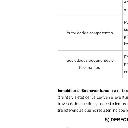
en
em
Pa
so
Autoridades competentes.
pú
lo
En
Sociedades adquirentes o
pr
fusionantes.
re
Inmobiliaria Buenaventuras
hace de su
(treinta y siete) de “La Ley”, en el event
través de los medios y procedimientos 
transferencias que no resulten indispen
5) DEREC