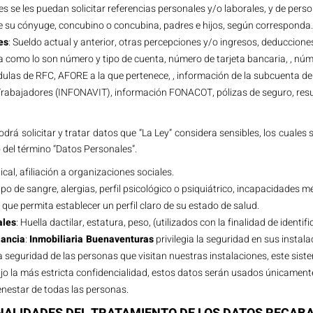
s se les puedan solicitar referencias personales y/o laborales, y de per
 su cónyuge, concubino o concubina, padres e hijos, según corresponda.
es
: Sueldo actual y anterior, otras percepciones y/o ingresos, deducciones
a como lo son número y tipo de cuenta, número de tarjeta bancaria, , núme
ulas de RFC, AFORE a la que pertenece, , información de la subcuenta de 
 Trabajadores (INFONAVIT), información FONACOT, pólizas de seguro, re
drá solicitar y tratar datos que “La Ley” considera sensibles, los cuales
 del término “Datos Personales”.
dical, afiliación a organizaciones sociales.
, tipo de sangre, alergias, perfil psicológico o psiquiátrico, incapacidades
 que permita establecer un perfil claro de su estado de salud.
ales
: Huella dactilar, estatura, peso, (utilizados con la finalidad de identi
lancia
:
Inmobiliaria Buenaventuras
privilegia la seguridad en sus instala
la seguridad de las personas que visitan nuestras instalaciones, este si
jo la más estricta confidencialidad, estos datos serán usados únicamente
enestar de todas las personas.