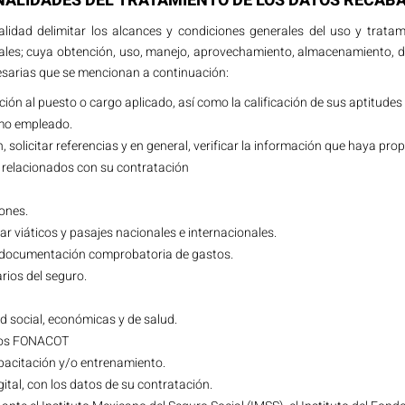
INALIDADES DEL TRATAMIENTO DE LOS DATOS RECAB
lidad delimitar los alcances y condiciones generales del uso y trata
ales; cuya obtención, uso, manejo, aprovechamiento, almacenamiento, d
cesarias que se mencionan a continuación:
ción al puesto o cargo aplicado, así como la calificación de sus aptitudes 
como empleado.
ón, solicitar referencias y en general, verificar la información que haya pr
s relacionados con su contratación
ones.
ar viáticos y pasajes nacionales e internacionales.
la documentación comprobatoria de gastos.
rios del seguro.
d social, económicas y de salud.
itos FONACOT
apacitación y/o entrenamiento.
gital, con los datos de su contratación.