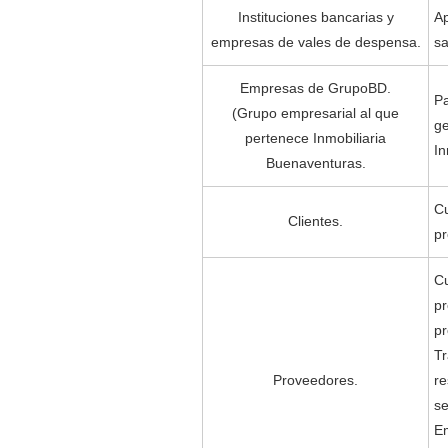
Instituciones bancarias y
Ap
empresas de vales de despensa.
sa
Empresas de GrupoBD.
Pa
(Grupo empresarial al que
ge
pertenece Inmobiliaria
In
Buenaventuras.
Cu
Clientes.
pr
Cu
pr
pr
Tr
Proveedores.
re
se
Em