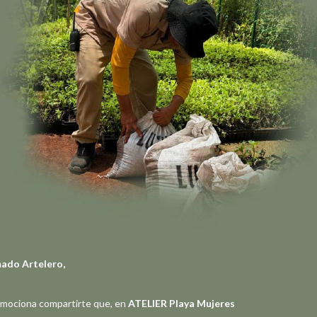
ado Artelero,
mociona compartirte que, en
ATELIER Playa Mujeres