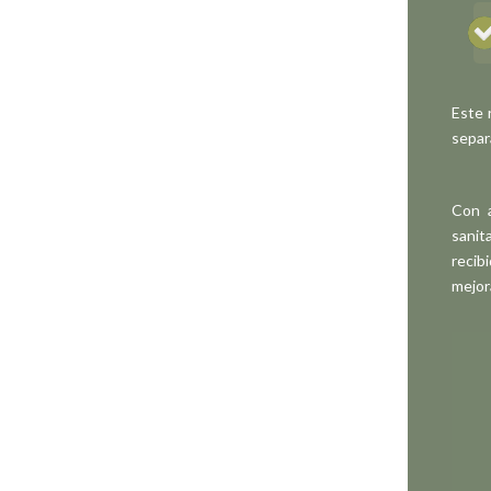
Este 
separ
Con a
sanit
recib
mejor