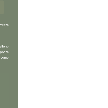
rrecta
elleno
mposta
como