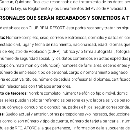
Cancún, Quintana Roo, es el responsable del tratamiento de los datos pe
o por la Ley, su Reglamento y los Lineamientos del Aviso de Privacidad.
ERSONALES QUE SERÁN RECABADOS Y SOMETIDOS A 
ted establece con CLUB REAL RESORT, ésta podrá recabar y tratar los sigu
to:
Nombre completo, sexo, correos electrónicos, domicilio y datos en c
l, estado civil, lugar y fecha de nacimiento, nacionalidad, edad, idiomas qu
 de Registro de Población (CURP), rubrica y/ o firma autógrafa, , fotogra
 número de seguridad social, , y los datos contenidos en actas expedidas po
adopción, matrimonio y defunción), nombres de familiares, dependientes y 
úmero de empleado; tipo de personal; cargo o nombramiento asignado; ni
oria educativa, títulos, número de cédula profesional, diplomas, certificad
ión relacionada con trabajos anteriores.
to de terceros:
Nombre completo, número telefónico fijo o móvil, domicili
s se les puedan solicitar referencias personales y/o laborales, y de per
 su cónyuge, concubino o concubina, padres e hijos, según corresponda.
es:
Sueldo actual y anterior, otras percepciones y/o ingresos, deducciones
a como lo son número y tipo de cuenta, número de tarjeta bancaria, , núme
ulas de RFC, AFORE a la que pertenece, , información de la subcuenta de 