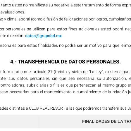
anto usted no manifieste su negativa a este tratamiento de forma expr
 evaluaciones.
o y clima laboral (como difusión de felicitaciones por logros, cumpleaño
s personales se utilicen para estos fines adicionales usted podrá ne
ente dirección:
datos@grupobd.mx
.
ersonales para estas finalidades no podrá ser un motivo para que le impi
4.- TRANSFERENCIA DE DATOS PERSONALES.
formidad con el artículo 37 (treinta y siete) de “La Ley”, existen alg
mente, sus datos personales sin que sea necesaria su autorización, 
controladoras, subsidiarias o filiales que pertenezcan al mismo grupo 
sean necesarias para el mantenimiento o cumplimiento de la relación ju
dades distintas a CLUB REAL RESORT a las que podremos transferir sus D
FINALIDADES DE LA T