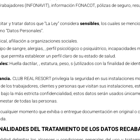
 Trabajadores (INFONAVIT), información FONACOT, pólizas de seguro, re
ar y tratar datos que “La Ley” considera
sensibles
, los cuales se menci
ino “Datos Personales”.
ical, afiliación a organizaciones sociales.
tipo de sangre, alergias, , perfil psicológico o psiquiátrico, incapacidades
 que permita establecer un perfil claro de su estado de salud.
ales:
Huella dactilar, , estatura, peso, s (utilizados con la finalidad de ide
lancia.
CLUB REAL RESORT privilegia la seguridad en sus instalaciones mot
d de los trabajadores, clientes y personas que visitan sus instalaciones, 
 bajo la más estricta confidencialidad, estos datos serán usados únicame
enestar de todas las personas.
cualquier momento que exhiba o entregue documentación en original o c
ada.
FINALIDADES DEL TRATAMIENTO DE LOS DATOS RECAB
lidad delimitar los alcances y condiciones generales del uso y trat