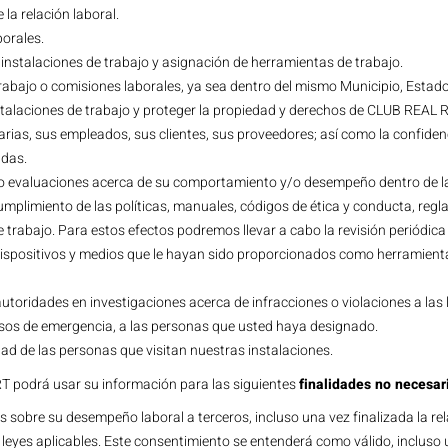
la relación laboral.
orales.
instalaciones de trabajo y asignación de herramientas de trabajo.
 trabajo o comisiones laborales, ya sea dentro del mismo Municipio, Estado,
nstalaciones de trabajo y proteger la propiedad y derechos de CLUB REA
diarias, sus empleados, sus clientes, sus proveedores; así como la confide
adas.
s o evaluaciones acerca de su comportamiento y/o desempeño dentro de las
cumplimiento de las políticas, manuales, códigos de ética y conducta, reg
trabajo. Para estos efectos podremos llevar a cabo la revisión periódica
ispositivos y medios que le hayan sido proporcionados como herramientas
autoridades en investigaciones acerca de infracciones o violaciones a las 
asos de emergencia, a las personas que usted haya designado.
dad de las personas que visitan nuestras instalaciones.
 podrá usar su información para las siguientes
finalidades no necesar
s sobre su desempeño laboral a terceros, incluso una vez finalizada la r
 leyes aplicables. Este consentimiento se entenderá como válido, incluso u