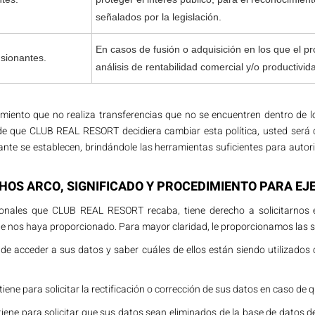
señalados por la legislación.
En casos de fusión o adquisición en los que el p
sionantes.
análisis de rentabilidad comercial y/o productivida
nto que no realiza transferencias que no se encuentren dentro de lo es
so de que CLUB REAL RESORT decidiera cambiar esta política, usted será
te se establecen, brindándole las herramientas suficientes para autoriz
CHOS ARCO, SIGNIFICADO Y PROCEDIMIENTO PARA EJ
sonales que CLUB REAL RESORT recaba, tiene derecho a solicitarnos el
e nos haya proporcionado. Para mayor claridad, le proporcionamos las si
de acceder a sus datos y saber cuáles de ellos están siendo utilizados 
iene para solicitar la rectificación o corrección de sus datos en caso de 
tiene para solicitar que sus datos sean eliminados de la base de dato