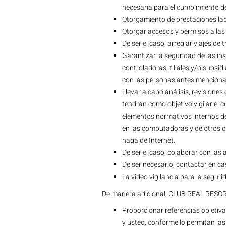
necesaria para el cumplimiento de 
Otorgamiento de prestaciones lab
Otorgar accesos y permisos a las 
De ser el caso, arreglar viajes de
Garantizar la seguridad de las i
controladoras, filiales y/o subsi
con las personas antes mencion
Llevar a cabo análisis, revisione
tendrán como objetivo vigilar el 
elementos normativos internos de 
en las computadoras y de otros d
haga de Internet.
De ser el caso, colaborar con las 
De ser necesario, contactar en c
La video vigilancia para la seguri
De manera adicional, CLUB REAL RESORT
Proporcionar referencias objetiva
y usted, conforme lo permitan las